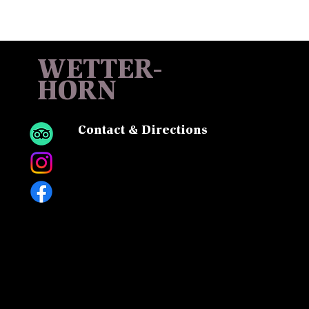
WETTER-
HORN
Contact & Directions
Sattel, 6083 Hasliberg
Tel:
+41 33 975 13 13
Mail
Free parking spaces &
charging station for electric
cars available