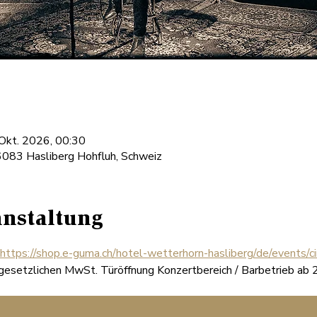
 Okt. 2026, 00:30
6083 Hasliberg Hohfluh, Schweiz
anstaltung
https://shop.e-guma.ch/hotel-wetterhorn-hasliberg/de/events/
 gesetzlichen MwSt. Türöffnung Konzertbereich / Barbetrieb ab 