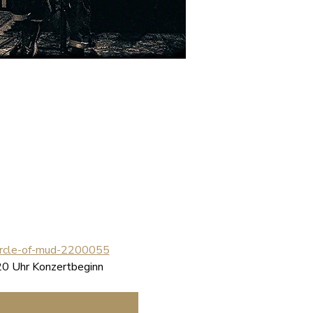
circle-of-mud-2200055
20 Uhr Konzertbeginn 