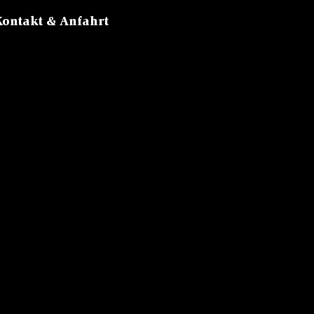
Kontakt & Anfahrt
Sattel, 6083
Hasliberg
Tel:
+41 33
975 13 13
Mail