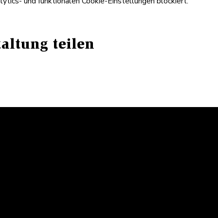
tics- und funktionalen Cookie-Einstellungen blockiert.
altung teilen
R
HORN