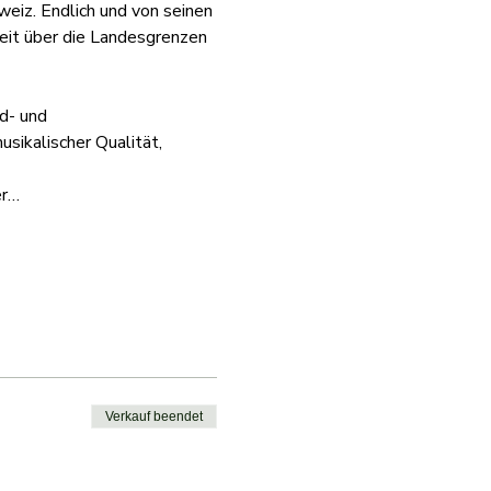
eiz. Endlich und von seinen 
eit über die Landesgrenzen 
d- und 
ikalischer Qualität, 
er…
Verkauf beendet