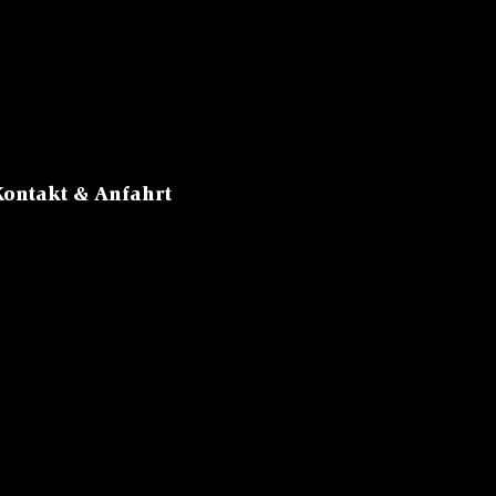
R
HORN
Kontakt & Anfahrt
Sattel, 6083
Hasliberg
Tel:
+41 33