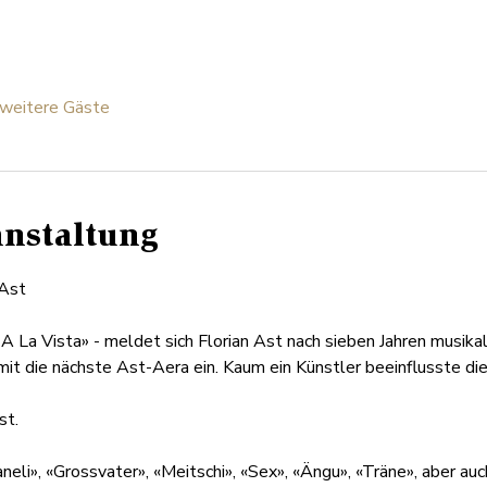
weitere Gäste
anstaltung
Ast
A La Vista» - meldet sich Florian Ast nach sieben Jahren musikal
it die nächste Ast-Aera ein. Kaum ein Künstler beeinflusste d
st.
eli», «Grossvater», «Meitschi», «Sex», «Ängu», «Träne», aber auc