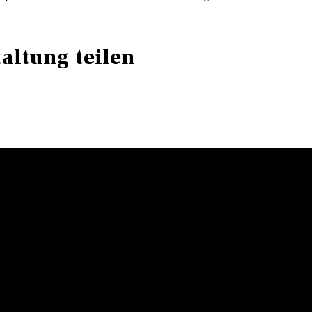
altung teilen
R
HORN