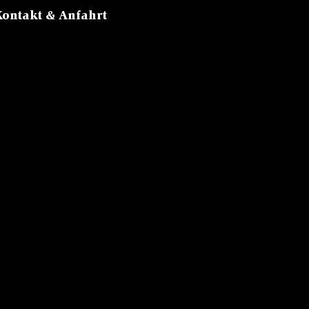
Kontakt & Anfahrt
Sattel, 6083
Hasliberg
Tel:
+41 33
975 13 13
Mail