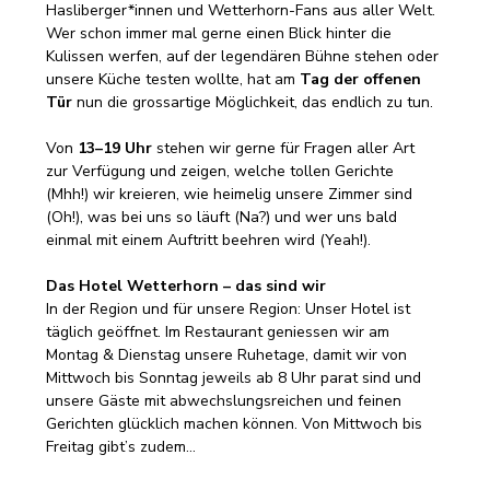
Hasliberger*innen und Wetterhorn-Fans aus aller Welt. 
Wer schon immer mal gerne einen Blick hinter die 
Kulissen werfen, auf der legendären Bühne stehen oder 
unsere Küche testen wollte, hat am 
Tag der offenen 
Tür
 nun die grossartige Möglichkeit, das endlich zu tun.
Von 
13–19 Uhr
 stehen wir gerne für Fragen aller Art 
zur Verfügung und zeigen, welche tollen Gerichte 
(Mhh!) wir kreieren, wie heimelig unsere Zimmer sind 
(Oh!), was bei uns so läuft (Na?) und wer uns bald 
einmal mit einem Auftritt beehren wird (Yeah!).
Das Hotel Wetterhorn – das sind wir
In der Region und für unsere Region: Unser Hotel ist 
täglich geöffnet. Im Restaurant geniessen wir am 
Montag & Dienstag unsere Ruhetage, damit wir von 
Mittwoch bis Sonntag jeweils ab 8 Uhr parat sind und 
unsere Gäste mit abwechslungsreichen und feinen 
Gerichten glücklich machen können. Von Mittwoch bis 
Freitag gibt’s zudem…